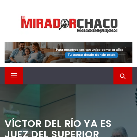
Saltar
EL MIRADOR CHACO
al
contenido
Observá lo que pasa
Menú
principal
VÍCTOR DEL RÍO YA ES
JUEZ DEL SUPERIOR