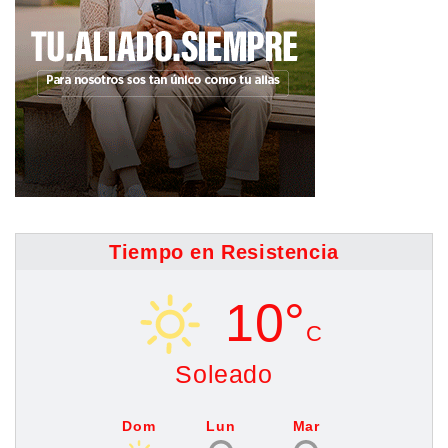
Tiempo en Resistencia
10°
C
Soleado
Dom
Lun
Mar