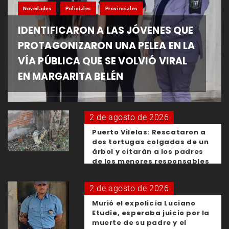
Novedades
Policiales
Provinciales
IDENTIFICARON A LAS JÓVENES QUE
PROTAGONIZARON UNA PELEA EN LA
VÍA PÚBLICA QUE SE VOLVIÓ VIRAL
EN MARGARITA BELÉN
2 de agosto de 2026
Puerto Vilelas: Rescataron a
dos tortugas colgadas de un
árbol y citarán a los padres
de los menores responsables
2 de agosto de 2026
Murió el expolicía Luciano
Etudie, esperaba juicio por la
muerte de su padre y el