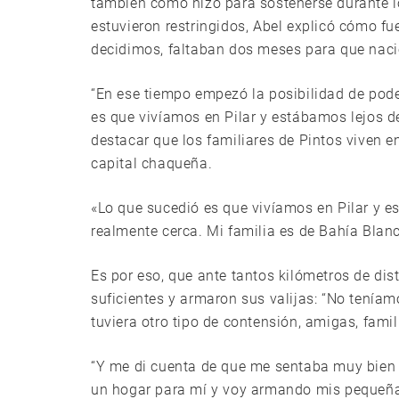
también cómo hizo para sostenerse durante l
estuvieron restringidos, Abel explicó cómo fu
decidimos, faltaban dos meses para que naci
“En ese tiempo empezó la posibilidad de pode
es que vivíamos en Pilar y estábamos lejos de
destacar que los familiares de Pintos viven 
capital chaqueña.
«Lo que sucedió es que vivíamos en Pilar y e
realmente cerca. Mi familia es de Bahía Blan
Es por eso, que ante tantos kilómetros de dis
suficientes y armaron sus valijas: “No teníam
tuviera otro tipo de contensión, amigas, famil
“Y me di cuenta de que me sentaba muy bien 
un hogar para mí y voy armando mis pequeñas 