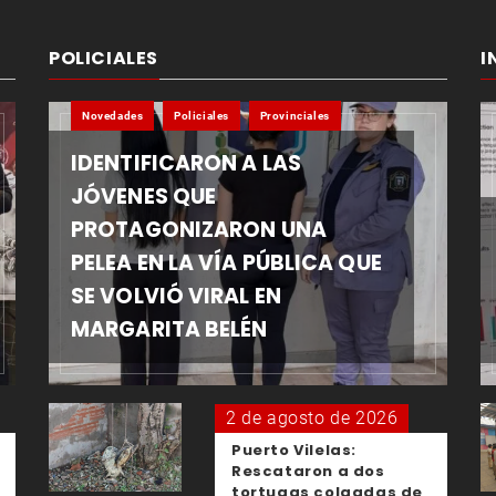
POLICIALES
I
Novedades
Policiales
Provinciales
IDENTIFICARON A LAS
JÓVENES QUE
PROTAGONIZARON UNA
PELEA EN LA VÍA PÚBLICA QUE
SE VOLVIÓ VIRAL EN
MARGARITA BELÉN
2 de agosto de 2026
Puerto Vilelas:
Rescataron a dos
tortugas colgadas de