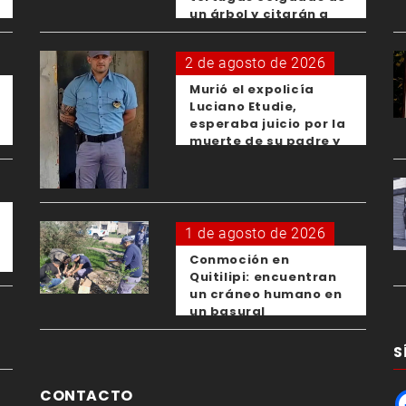
un árbol y citarán a
los padres de los
menores responsables
2 de agosto de 2026
Murió el expolicía
Luciano Etudie,
esperaba juicio por la
muerte de su padre y
el femicidio de su
expareja
1 de agosto de 2026
Conmoción en
Quitilipi: encuentran
un cráneo humano en
un basural
S
CONTACTO