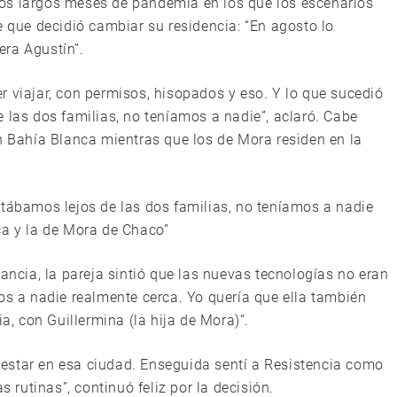
os largos meses de pandemia en los que los escenarios
e que decidió cambiar su residencia: “En agosto lo
era Agustín”.
r viajar, con permisos, hisopados y eso. Y lo que sucedió
 las dos familias, no teníamos a nadie”, aclaró. Cabe
en Bahía Blanca mientras que los de Mora residen en la
stábamos lejos de las dos familias, no teníamos a nadie
ca y la de Mora de Chaco”
tancia, la pareja sintió que las nuevas tecnologías no eran
os a nadie realmente cerca. Yo quería que ella también
ia, con Guillermina (la hija de Mora)”.
estar en esa ciudad. Enseguida sentí a Resistencia como
rutinas”, continuó feliz por la decisión.