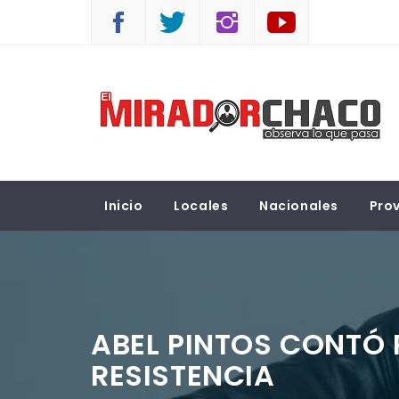
Saltar
al
contenido
EL MIRADOR CHACO
Observá lo que pasa
Inicio
Locales
Nacionales
Prov
ABEL PINTOS CONTÓ 
RESISTENCIA