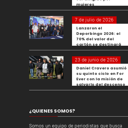
mujeres
7 de julio de 2026
Lanzaron el
Deporbingo 2026: el
70% del valor del
cartón se destinará
para los clubes
23 de junio de 2026
Daniel Cravero asumió
su quinto ciclo en For
Ever con la misión de
salvarlo del descenso
¿QUIENES SOMOS?
Somos un equipo de periodistas que busca