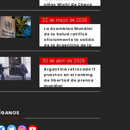
niños Wichí de Chaco
22 de mayo de 2026
La Asamblea Mundial
de la Salud ratificó
oficialmente la salida
de la Argentina de la
OMS
30 de abril de 2026
Argentina retrocede 11
puestos en el ranking
de libertad de prensa
mundial
ÍGANOS