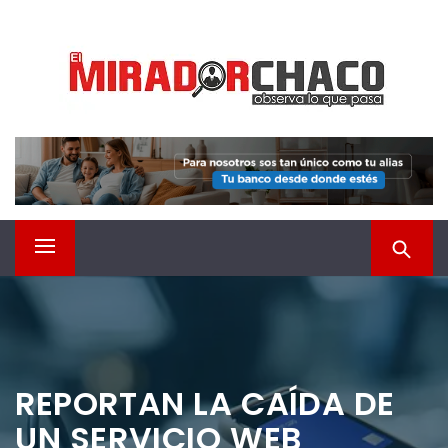
Saltar
EL MIRADOR CHACO
al
contenido
Observá lo que pasa
Menú
principal
REPORTAN LA CAÍDA DE
UN SERVICIO WEB