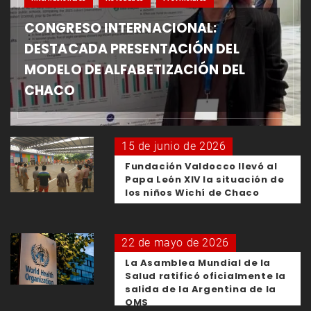
CONGRESO INTERNACIONAL:
DESTACADA PRESENTACIÓN DEL
MODELO DE ALFABETIZACIÓN DEL
CHACO
15 de junio de 2026
Fundación Valdocco llevó al
Papa León XIV la situación de
los niños Wichí de Chaco
22 de mayo de 2026
La Asamblea Mundial de la
Salud ratificó oficialmente la
salida de la Argentina de la
OMS