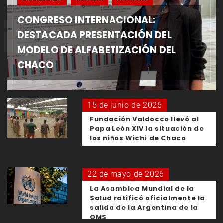
CONGRESO INTERNACIONAL:
DESTACADA PRESENTACIÓN DEL
MODELO DE ALFABETIZACIÓN DEL
CHACO
15 de junio de 2026
Fundación Valdocco llevó al
Papa León XIV la situación de
los niños Wichí de Chaco
22 de mayo de 2026
La Asamblea Mundial de la
Salud ratificó oficialmente la
salida de la Argentina de la
OMS