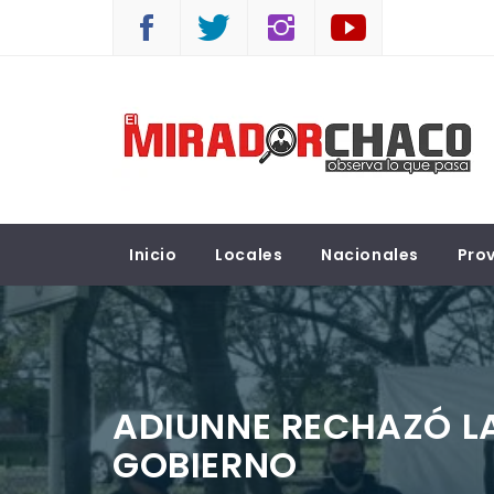
Saltar
al
contenido
EL MIRADOR CHACO
Observá lo que pasa
Inicio
Locales
Nacionales
Prov
ADIUNNE RECHAZÓ LA
GOBIERNO