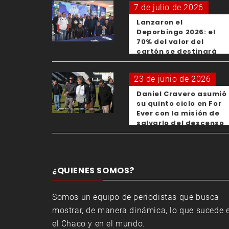
7 de julio de 2026
Lanzaron el
Deporbingo 2026: el
70% del valor del
cartón se destinará
para los clubes
23 de junio de 2026
Daniel Cravero asumió
su quinto ciclo en For
Ever con la misión de
salvarlo del descenso
¿QUIENES SOMOS?
Somos un equipo de periodistas que busca
mostrar, de manera dinámica, lo que sucede 
el Chaco y en el mundo.