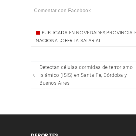
Comentar con Facebook
PUBLICADA EN
NOVEDADES
,
PROVINCIAL
NACIONAL
,
OFERTA SALARIAL
Navegación
Detectan células dormidas de terrorismo
de
islámico (ISIS) en Santa Fe, Córdoba y
entradas
Buenos Aires
DEPORTES