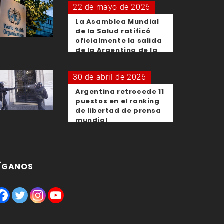
22 de mayo de 2026
La Asamblea Mundial
de la Salud ratificó
oficialmente la salida
de la Argentina de la
OMS
30 de abril de 2026
Argentina retrocede 11
puestos en el ranking
de libertad de prensa
mundial
ÍGANOS