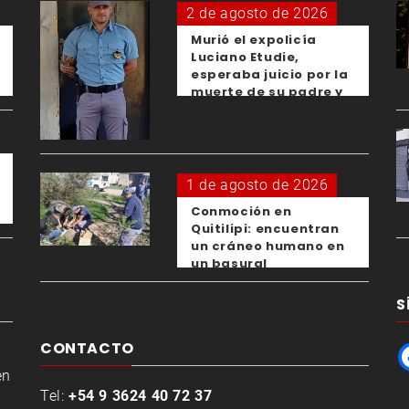
2 de agosto de 2026
Murió el expolicía
Luciano Etudie,
esperaba juicio por la
muerte de su padre y
el femicidio de su
expareja
1 de agosto de 2026
Conmoción en
Quitilipi: encuentran
un cráneo humano en
un basural
S
CONTACTO
en
Tel:
+54 9 3624 40 72 37