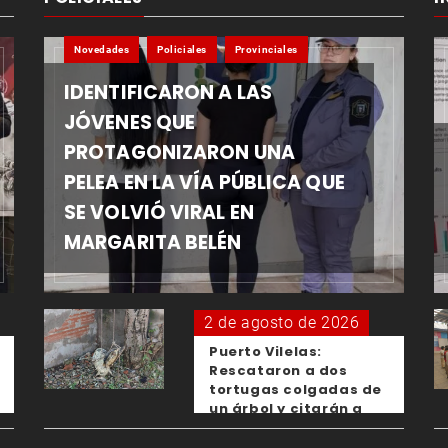
Novedades
Policiales
Provinciales
IDENTIFICARON A LAS
JÓVENES QUE
PROTAGONIZARON UNA
PELEA EN LA VÍA PÚBLICA QUE
SE VOLVIÓ VIRAL EN
MARGARITA BELÉN
2 de agosto de 2026
Puerto Vilelas:
Rescataron a dos
tortugas colgadas de
un árbol y citarán a
los padres de los
menores responsables