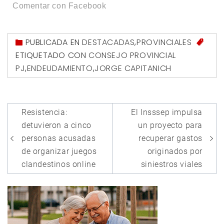
Comentar con Facebook
PUBLICADA EN
DESTACADAS
,
PROVINCIALES
ETIQUETADO CON
CONSEJO PROVINCIAL
PJ
,
ENDEUDAMIENTO
,
JORGE CAPITANICH
Navegación
Resistencia:
El Insssep impulsa
de
detuvieron a cinco
un proyecto para
entradas
personas acusadas
recuperar gastos
de organizar juegos
originados por
clandestinos online
siniestros viales