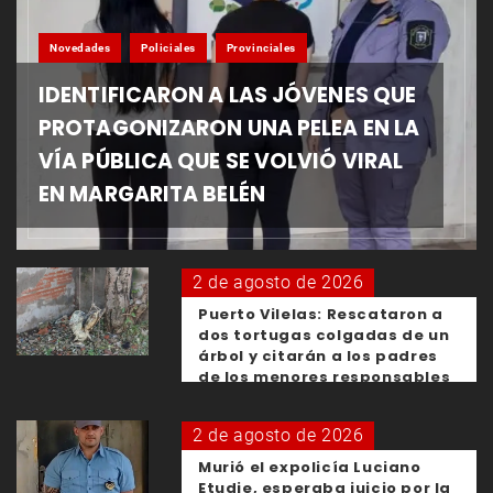
Novedades
Policiales
Provinciales
IDENTIFICARON A LAS JÓVENES QUE
PROTAGONIZARON UNA PELEA EN LA
VÍA PÚBLICA QUE SE VOLVIÓ VIRAL
EN MARGARITA BELÉN
2 de agosto de 2026
Puerto Vilelas: Rescataron a
dos tortugas colgadas de un
árbol y citarán a los padres
de los menores responsables
2 de agosto de 2026
Murió el expolicía Luciano
Etudie, esperaba juicio por la