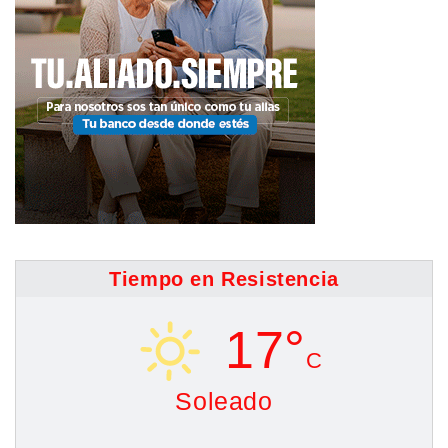
Tiempo en Resistencia
17°
C
Soleado