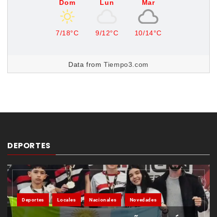
Dom
Lun
Mar
7/18°C
9/12°C
10/14°C
Data from
Tiempo3.com
DEPORTES
Deportes
Locales
Nacionales
Novedades