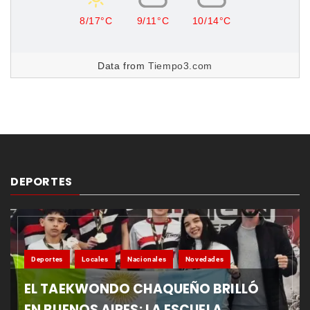
8/17°C
9/11°C
10/14°C
Data from
Tiempo3.com
DEPORTES
Deportes
Locales
Nacionales
Novedades
EL TAEKWONDO CHAQUEÑO BRILLÓ
EN BUENOS AIRES: LA ESCUELA