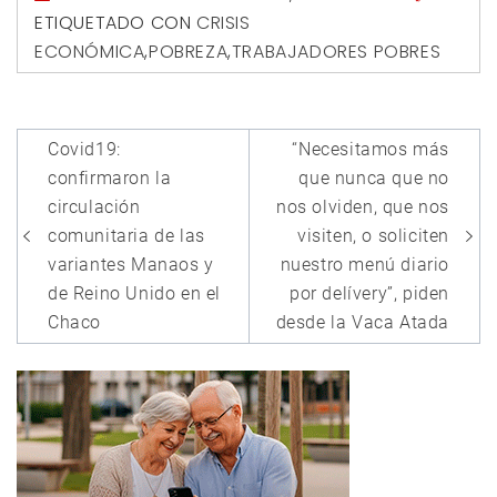
ETIQUETADO CON
CRISIS
ECONÓMICA
,
POBREZA
,
TRABAJADORES POBRES
Navegación
Covid19:
“Necesitamos más
de
confirmaron la
que nunca que no
entradas
circulación
nos olviden, que nos
comunitaria de las
visiten, o soliciten
variantes Manaos y
nuestro menú diario
de Reino Unido en el
por delívery”, piden
Chaco
desde la Vaca Atada