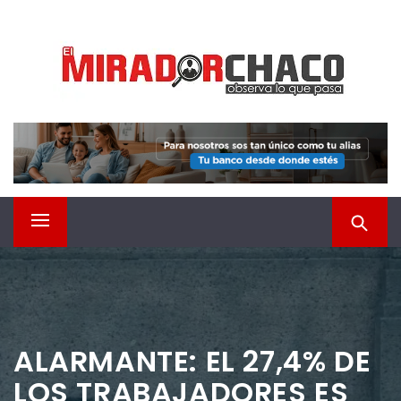
Saltar
EL MIRADOR CHACO
al
contenido
Observá lo que pasa
Menú
principal
ALARMANTE: EL 27,4% DE
LOS TRABAJADORES ES