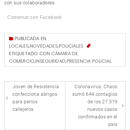
con sus colaboradores.
Comentar con Facebook
PUBLICADA EN
LOCALES
,
NOVEDADES
,
POLICIALES
ETIQUETADO CON
CÁMARA DE
COMERCIO
,
INSEGURIDAD
,
PRESENCIA POLICIAL
Navegación
Joven de Resistencia
Coronavirus: Chaco
de
confecciona abrigos
sumó 644 contagios
entradas
para perros
de los 27.319
callejeros
nuevos casos
confirmados en el
país