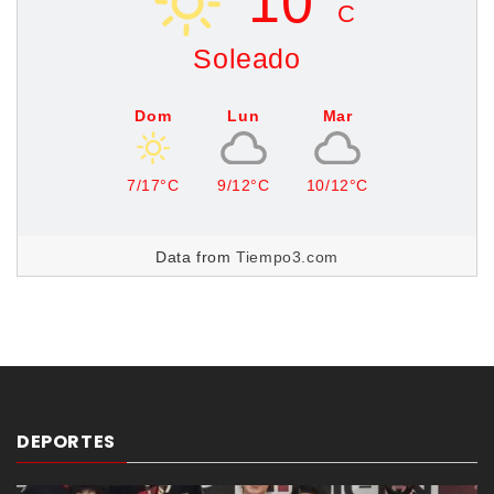
10°
C
Soleado
Dom
Lun
Mar
7/17°C
9/12°C
10/12°C
Data from
Tiempo3.com
DEPORTES