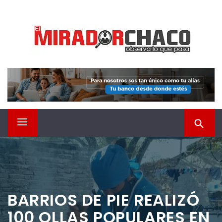
Saltar
EL MIRADOR CHACO
al
contenido
Observá lo que pasa
Menú
principal
BARRIOS DE PIE REALIZÓ
100 OLLAS POPULARES EN