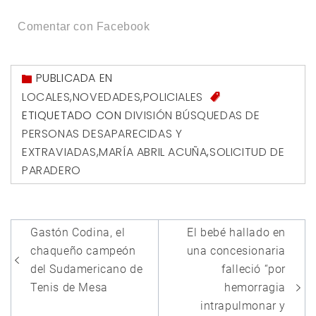
Comentar con Facebook
PUBLICADA EN
LOCALES
,
NOVEDADES
,
POLICIALES
ETIQUETADO CON
DIVISIÓN BÚSQUEDAS DE
PERSONAS DESAPARECIDAS Y
EXTRAVIADAS
,
MARÍA ABRIL ACUÑA
,
SOLICITUD DE
PARADERO
Navegación
Gastón Codina, el
El bebé hallado en
de
chaqueño campeón
una concesionaria
entradas
del Sudamericano de
falleció “por
Tenis de Mesa
hemorragia
intrapulmonar y