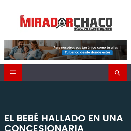
Saltar
EL MIRADOR CHACO
al
contenido
Observá lo que pasa
Menú
principal
EL BEBÉ HALLADO EN UNA
CONCESIONARIA