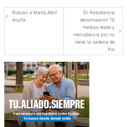
Navegación
Buscan a María Abril
En Resistencia
de
Acuña
decomisaron 70
entradas
medias reses y
menudencia por no
tener la cadena de
frio