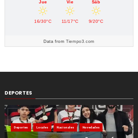
Jue
Vie
Sáb
16/30°C
11/17°C
9/20°C
Data from
Tiempo3.com
DEPORTES
Deportes
Locales
Nacionales
Novedades