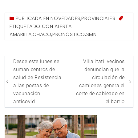
PUBLICADA EN
NOVEDADES
,
PROVINCIALES
ETIQUETADO CON
ALERTA
AMARILLA
,
CHACO
,
PRONÓSTICO
,
SMN
Navegación
Desde este lunes se
Villa Itatí: vecinos
de
suman centros de
denuncian que la
entradas
salud de Resistencia
circulación de
a las postas de
camiones genera el
vacunación
corte de cableado en
anticovid
el barrio