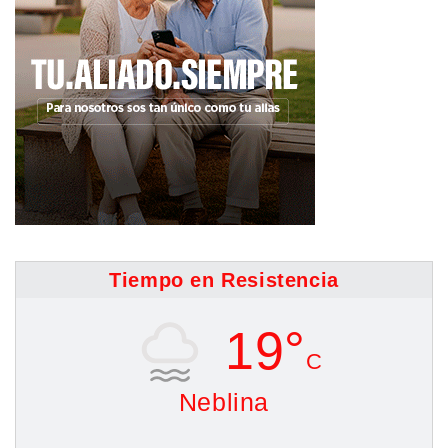
Tiempo en Resistencia
19°
C
Neblina