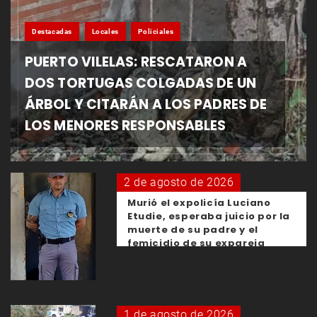
Destacadas
Locales
Policiales
PUERTO VILELAS: RESCATARON A
DOS TORTUGAS COLGADAS DE UN
ÁRBOL Y CITARÁN A LOS PADRES DE
LOS MENORES RESPONSABLES
2 de agosto de 2026
Murió el expolicía Luciano
Etudie, esperaba juicio por la
muerte de su padre y el
femicidio de su expareja
1 de agosto de 2026