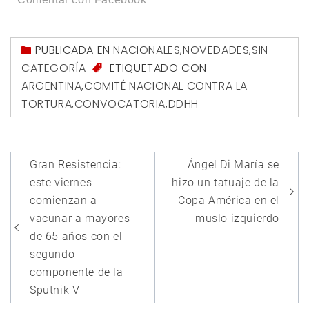
PUBLICADA EN
NACIONALES
,
NOVEDADES
,
SIN
CATEGORÍA
ETIQUETADO CON
ARGENTINA
,
COMITÉ NACIONAL CONTRA LA
TORTURA
,
CONVOCATORIA
,
DDHH
Navegación
Gran Resistencia:
Ángel Di María se
de
este viernes
hizo un tatuaje de la
entradas
comienzan a
Copa América en el
vacunar a mayores
muslo izquierdo
de 65 años con el
segundo
componente de la
Sputnik V