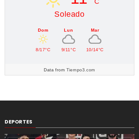
C
Soleado
Dom
Lun
Mar
8/17°C
9/11°C
10/14°C
Data from
Tiempo3.com
DEPORTES