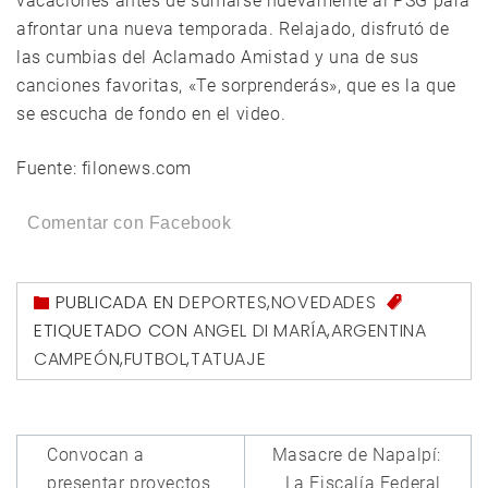
vacaciones antes de sumarse nuevamente al PSG para
afrontar una nueva temporada. Relajado, disfrutó de
las cumbias del Aclamado Amistad y una de sus
canciones favoritas, «Te sorprenderás», que es la que
se escucha de fondo en el video.
Fuente: filonews.com
Comentar con Facebook
PUBLICADA EN
DEPORTES
,
NOVEDADES
ETIQUETADO CON
ANGEL DI MARÍA
,
ARGENTINA
CAMPEÓN
,
FUTBOL
,
TATUAJE
Navegación
Convocan a
Masacre de Napalpí:
de
presentar proyectos
La Fiscalía Federal