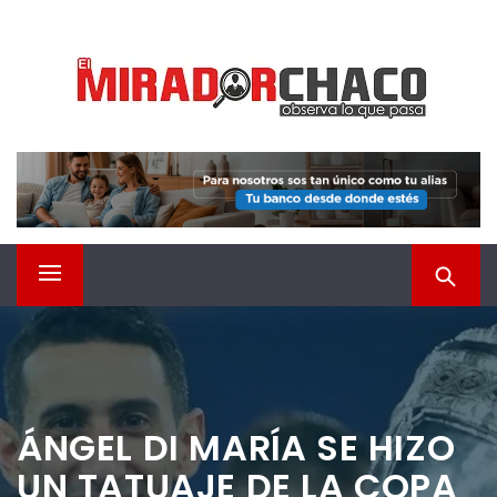
Saltar
EL MIRADOR CHACO
al
contenido
Observá lo que pasa
Menú
principal
ÁNGEL DI MARÍA SE HIZO
UN TATUAJE DE LA COPA