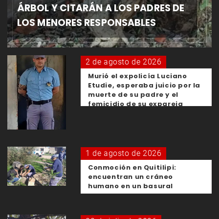
ÁRBOL Y CITARÁN A LOS PADRES DE
LOS MENORES RESPONSABLES
2 de agosto de 2026
Murió el expolicía Luciano
Etudie, esperaba juicio por la
muerte de su padre y el
femicidio de su expareja
1 de agosto de 2026
Conmoción en Quitilipi:
encuentran un cráneo
humano en un basural