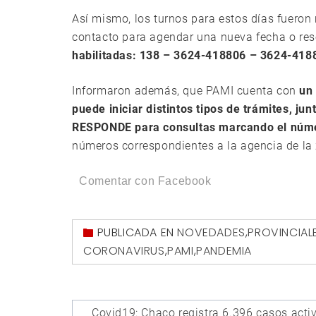
Así mismo, los turnos para estos días fuero
contacto para agendar una nueva fecha o reso
habilitadas: 138 – 3624-418806 – 3624-418
Informaron además, que PAMI cuenta con
un
puede iniciar distintos tipos de trámites, j
RESPONDE para consultas marcando el núm
números correspondientes a la agencia de la
Comentar con Facebook
PUBLICADA EN
NOVEDADES
,
PROVINCIAL
CORONAVIRUS
,
PAMI
,
PANDEMIA
Navegación
Covid19: Chaco registra 6.396 casos acti