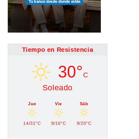
Tiempo en Resistencia
30°
C
Soleado
Jue
Vie
Sáb
14/31°C
9/16°C
9/20°C