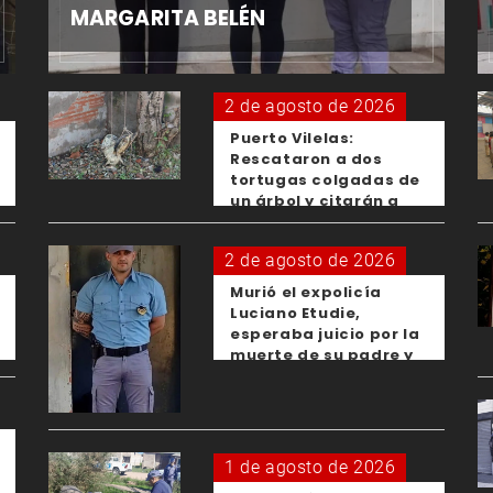
MARGARITA BELÉN
2 de agosto de 2026
Puerto Vilelas:
Rescataron a dos
tortugas colgadas de
un árbol y citarán a
los padres de los
menores responsables
2 de agosto de 2026
Murió el expolicía
Luciano Etudie,
esperaba juicio por la
muerte de su padre y
el femicidio de su
expareja
1 de agosto de 2026