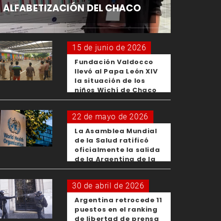
ALFABETIZACIÓN DEL CHACO
15 de junio de 2026
Fundación Valdocco
llevó al Papa León XIV
la situación de los
niños Wichí de Chaco
22 de mayo de 2026
La Asamblea Mundial
de la Salud ratificó
oficialmente la salida
de la Argentina de la
OMS
30 de abril de 2026
Argentina retrocede 11
puestos en el ranking
de libertad de prensa