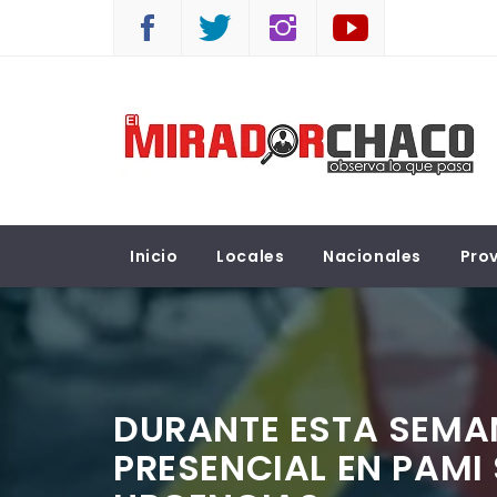
Saltar
al
contenido
EL MIRADOR CHACO
Observá lo que pasa
Inicio
Locales
Nacionales
Prov
DURANTE ESTA SEMA
PRESENCIAL EN PAMI