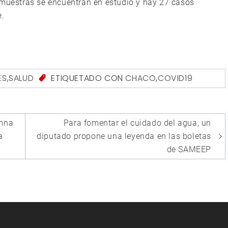
 muestras se encuentran en estudio y hay 27 casos
e.
ES
,
SALUD
ETIQUETADO CON
CHACO
,
COVID19
umna
Para fomentar el cuidado del agua, un
a
diputado propone una leyenda en las boletas
de SAMEEP