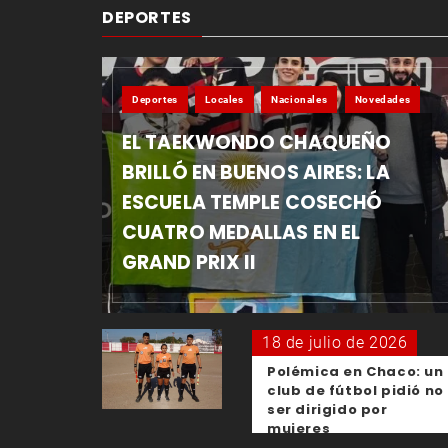
DEPORTES
Deportes
Locales
Nacionales
Novedades
EL TAEKWONDO CHAQUEÑO
BRILLÓ EN BUENOS AIRES: LA
ESCUELA TEMPLE COSECHÓ
CUATRO MEDALLAS EN EL
GRAND PRIX II
18 de julio de 2026
Polémica en Chaco: un
club de fútbol pidió no
ser dirigido por
mujeres