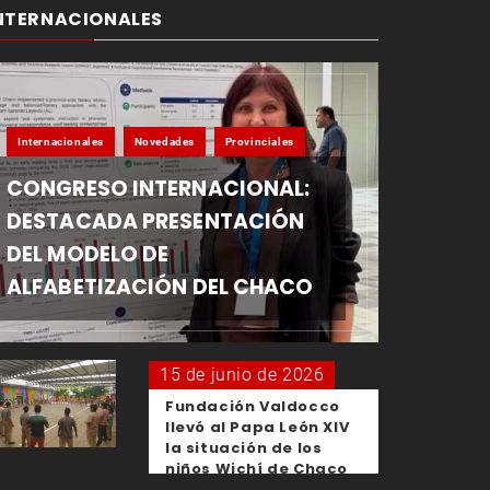
NTERNACIONALES
Internacionales
Novedades
Provinciales
CONGRESO INTERNACIONAL:
DESTACADA PRESENTACIÓN
DEL MODELO DE
ALFABETIZACIÓN DEL CHACO
15 de junio de 2026
Fundación Valdocco
llevó al Papa León XIV
la situación de los
niños Wichí de Chaco