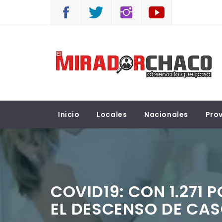
Saltar
al
contenido
EL MIRADOR CHACO
Observá lo que pasa
Inicio
Locales
Nacionales
Prov
COVID19: CON 1.271 
EL DESCENSO DE CA