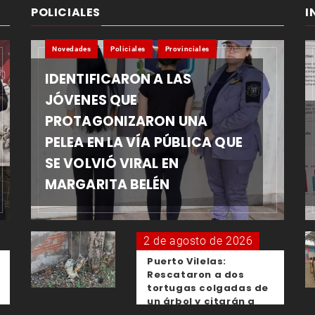
POLICIALES
I
Novedades
Policiales
Provinciales
IDENTIFICARON A LAS
JÓVENES QUE
PROTAGONIZARON UNA
PELEA EN LA VÍA PÚBLICA QUE
SE VOLVIÓ VIRAL EN
MARGARITA BELÉN
2 de agosto de 2026
Puerto Vilelas:
Rescataron a dos
tortugas colgadas de
un árbol y citarán a
los padres de los