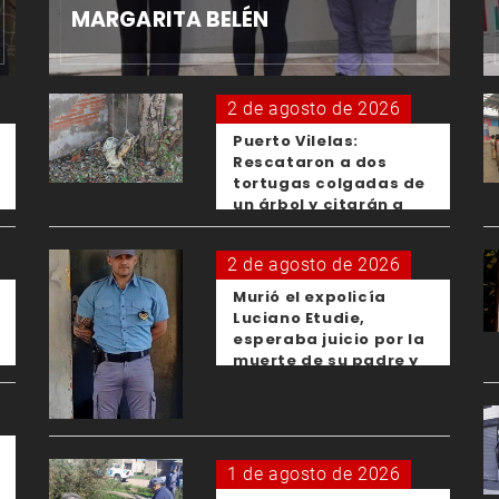
MARGARITA BELÉN
2 de agosto de 2026
Puerto Vilelas:
Rescataron a dos
tortugas colgadas de
un árbol y citarán a
los padres de los
menores responsables
2 de agosto de 2026
Murió el expolicía
Luciano Etudie,
esperaba juicio por la
muerte de su padre y
el femicidio de su
expareja
1 de agosto de 2026