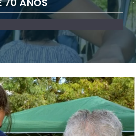
E 70 AÑOS
P