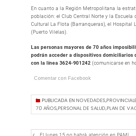
En cuanto a la Región Metropolitana la estra
población: el Club Central Norte y la Escuela 
Cultural La Flota (Barranqueras), el Hospital 
(Puerto Vilelas).
Las personas mayores de 70 años imposibilit
podrán acceder a dispositivos domiciliario
con la línea 3624-901242
(comunicarse en ho
Comentar con Facebook
PUBLICADA EN
NOVEDADES
,
PROVINCIAL
70 AÑOS
,
PERSONAL DE SALUD
,
PLAN DE V
Navegación
El lunes 15 no habrá atención en PAMI