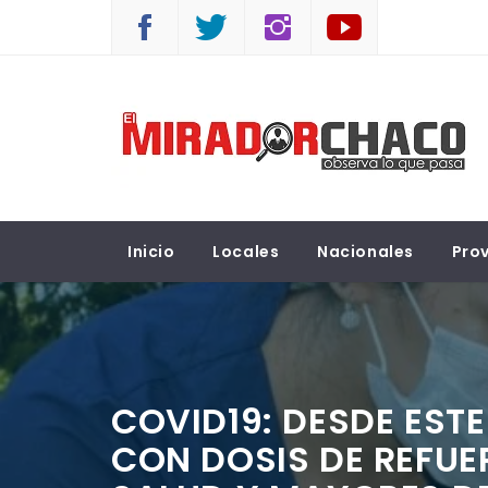
Saltar
al
contenido
EL MIRADOR CHACO
Observá lo que pasa
Inicio
Locales
Nacionales
Prov
COVID19: DESDE EST
CON DOSIS DE REFUE