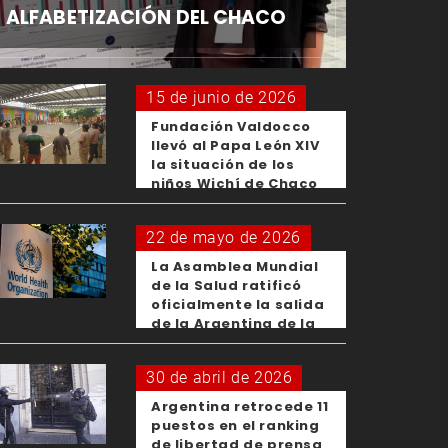
ALFABETIZACIÓN DEL CHACO
15 de junio de 2026
Fundación Valdocco
llevó al Papa León XIV
la situación de los
niños Wichí de Chaco
22 de mayo de 2026
La Asamblea Mundial
de la Salud ratificó
oficialmente la salida
de la Argentina de la
OMS
30 de abril de 2026
Argentina retrocede 11
puestos en el ranking
de libertad de prensa