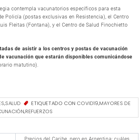
tegia contempla vacunatorios específicos para esta
de Policía (postas exclusivas en Resistencia), el Centro
Luis Fleitas (Fontana), y el Centro de Salud Finochietto
adas de asistir a los centros y postas de vacunación
s de vacunación que estarán disponibles comunicándose
rario matutino).
ES
,
SALUD
ETIQUETADO CON
COVID19
,
MAYORES DE
ACUNACIÓN
,
REFUERZOS
Precios del Caribe, pero en Argentina: cuáles