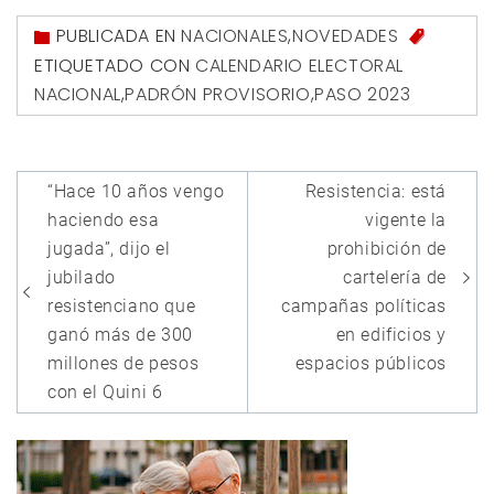
PUBLICADA EN
NACIONALES
,
NOVEDADES
ETIQUETADO CON
CALENDARIO ELECTORAL
NACIONAL
,
PADRÓN PROVISORIO
,
PASO 2023
Navegación
“Hace 10 años vengo
Resistencia: está
de
haciendo esa
vigente la
entradas
jugada”, dijo el
prohibición de
jubilado
cartelería de
resistenciano que
campañas políticas
ganó más de 300
en edificios y
millones de pesos
espacios públicos
con el Quini 6