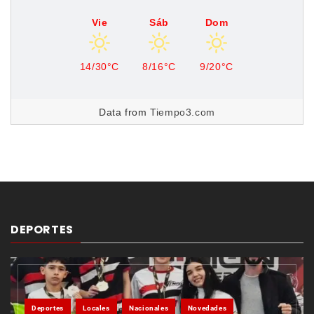
Vie
Sáb
Dom
14/30°C
8/16°C
9/20°C
Data from
Tiempo3.com
DEPORTES
Deportes
Locales
Nacionales
Novedades