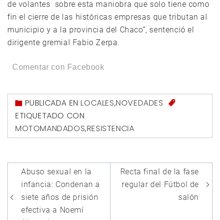
de volantes sobre esta maniobra que solo tiene como
fin el cierre de las históricas empresas que tributan al
municipio y a la provincia del Chaco”, sentenció el
dirigente gremial Fabio Zerpa.
Comentar con Facebook
PUBLICADA EN
LOCALES
,
NOVEDADES
ETIQUETADO CON
MOTOMANDADOS
,
RESISTENCIA
Navegación
Abuso sexual en la
Recta final de la fase
de
infancia: Condenan a
regular del Fútbol de
entradas
siete años de prisión
salón
efectiva a Noemí