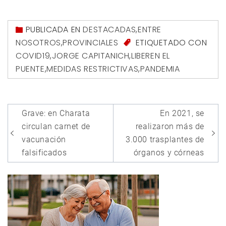
PUBLICADA EN
DESTACADAS
,
ENTRE
NOSOTROS
,
PROVINCIALES
ETIQUETADO CON
COVID19
,
JORGE CAPITANICH
,
LIBEREN EL
PUENTE
,
MEDIDAS RESTRICTIVAS
,
PANDEMIA
Navegación
Grave: en Charata
En 2021, se
de
circulan carnet de
realizaron más de
entradas
vacunación
3.000 trasplantes de
falsificados
órganos y córneas