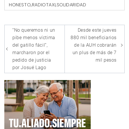
HONESTO
,
RADIOTAXI
,
SOLIDARIDAD
Navegación
“No queremos ni un
Desde este jueves
de
pibe menos víctima
880 mil beneficiarios
entradas
del gatillo fácil”,
de la AUH cobrarán
marcharon por el
un plus de más de 7
pedido de justicia
mil pesos
por Josué Lago