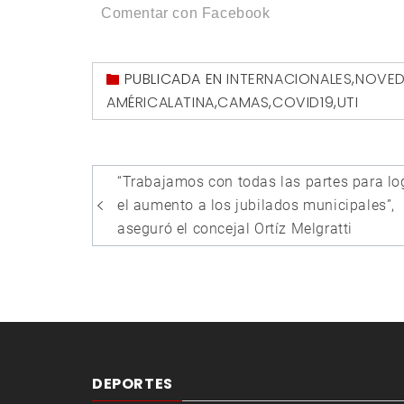
Comentar con Facebook
PUBLICADA EN
INTERNACIONALES
,
NOVED
AMÉRICALATINA
,
CAMAS
,
COVID19
,
UTI
Navegación
“Trabajamos con todas las partes para lo
de
el aumento a los jubilados municipales”,
entradas
aseguró el concejal Ortíz Melgratti
DEPORTES