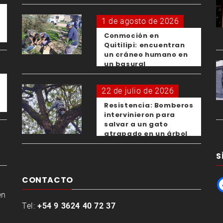
1 de agosto de 2026
Conmoción en
Quitilipi: encuentran
un cráneo humano en
un basural
22 de julio de 2026
Resistencia: Bomberos
intervinieron para
salvar a un gato
atrapado en un árbol
S
CONTACTO
en
Tel:
+54 9 3624 40 72 37