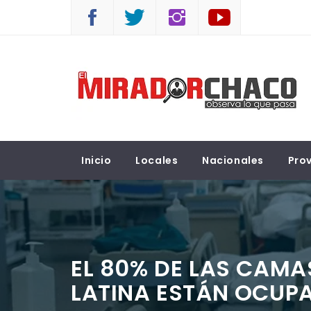
Saltar
al
contenido
EL MIRADOR CHACO
Observá lo que pasa
Inicio
Locales
Nacionales
Prov
EL 80% DE LAS CAMA
LATINA ESTÁN OCUP