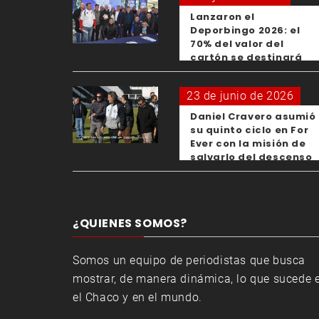
Lanzaron el
Deporbingo 2026: el
70% del valor del
cartón se destinará
para los clubes
23 de junio de 2026
Daniel Cravero asumió
su quinto ciclo en For
Ever con la misión de
salvarlo del descenso
¿QUIENES SOMOS?
Somos un equipo de periodistas que busca
mostrar, de manera dinámica, lo que sucede 
el Chaco y en el mundo.