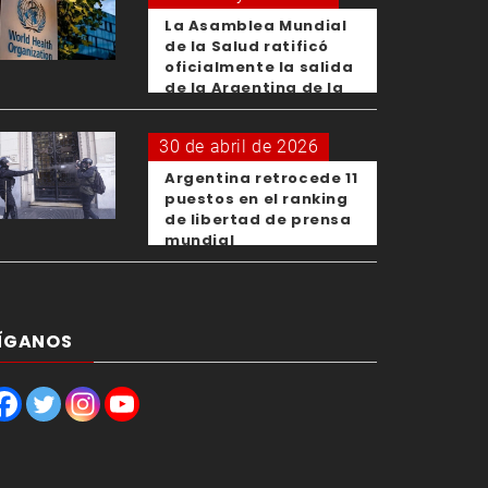
La Asamblea Mundial
de la Salud ratificó
oficialmente la salida
de la Argentina de la
OMS
30 de abril de 2026
Argentina retrocede 11
puestos en el ranking
de libertad de prensa
mundial
ÍGANOS