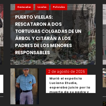
Destacadas
Locales
Policiales
PUERTO VILELAS:
RESCATARON A DOS
TORTUGAS COLGADAS DE UN
ÁRBOL Y CITARÁN A LOS
PADRES DE LOS MENORES
RESPONSABLES
2 de agosto de 2026
Murió el expolicía
Luciano Etudie,
esperaba juicio por la
muerte de su padre y
el femicidio de su
expareja