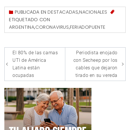
PUBLICADA EN
DESTACADAS
,
NACIONALES
ETIQUETADO CON
ARGENTINA
,
CORONAVIRUS
,
FERIADOPUENTE
Navegación
El 80% de las camas
Periodista enojado
de
UTI de América
con Secheep por los
entradas
Latina están
cables que dejaron
ocupadas
tirado en su vereda