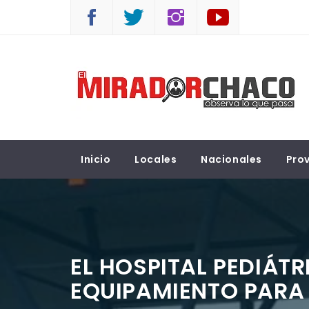
Saltar
al
contenido
EL MIRADOR CHACO
Observá lo que pasa
Inicio
Locales
Nacionales
Prov
EL HOSPITAL PEDIÁT
EQUIPAMIENTO PARA