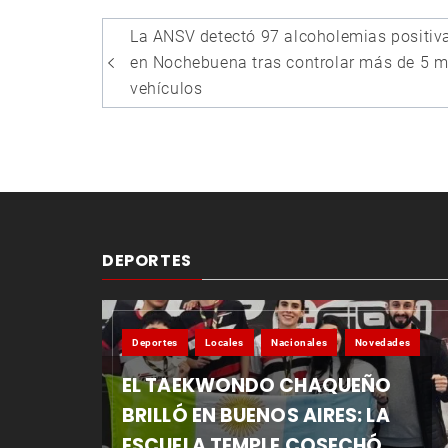
Navegación
La ANSV detectó 97 alcoholemias positiv
de
en Nochebuena tras controlar más de 5 m
entradas
vehículos
DEPORTES
Deportes
Locales
Nacionales
Novedades
EL TAEKWONDO CHAQUEÑO
BRILLÓ EN BUENOS AIRES: LA
ESCUELA TEMPLE COSECHÓ