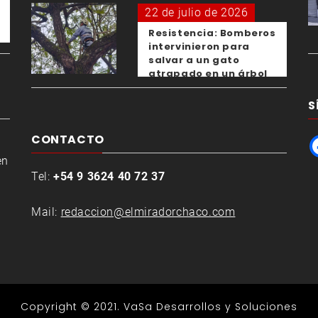
22 de julio de 2026
Resistencia: Bomberos
intervinieron para
salvar a un gato
atrapado en un árbol
S
CONTACTO
en
Tel:
+54 9 3624 40 72 37
Mail:
redaccion@elmiradorchaco.com
Copyright © 2021.
VaSa Desarrollos y Soluciones