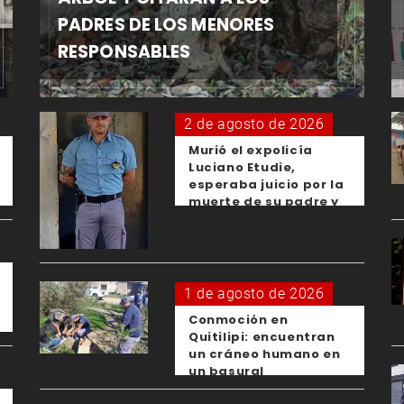
PADRES DE LOS MENORES
RESPONSABLES
2 de agosto de 2026
Murió el expolicía
Luciano Etudie,
esperaba juicio por la
muerte de su padre y
el femicidio de su
expareja
1 de agosto de 2026
Conmoción en
Quitilipi: encuentran
un cráneo humano en
un basural