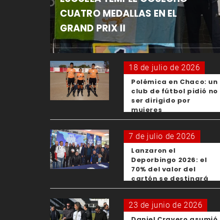
CUATRO MEDALLAS EN EL
GRAND PRIX II
18 de julio de 2026
Polémica en Chaco: un
club de fútbol pidió no
ser dirigido por
mujeres
7 de julio de 2026
Lanzaron el
Deporbingo 2026: el
70% del valor del
cartón se destinará
para los clubes
23 de junio de 2026
Daniel Cravero asumió