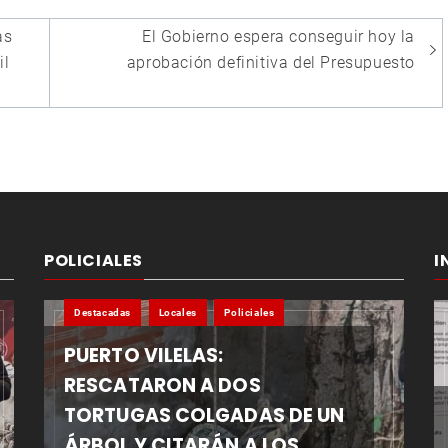
as
El Gobierno espera conseguir hoy la
il
aprobación definitiva del Presupuesto
POLICIALES
I
Destacadas
Locales
Policiales
PUERTO VILELAS:
RESCATARON A DOS
TORTUGAS COLGADAS DE UN
ÁRBOL Y CITARÁN A LOS