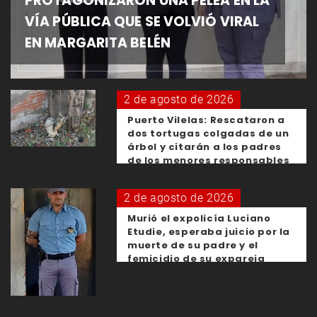
PROTAGONIZARON UNA PELEA EN LA
VÍA PÚBLICA QUE SE VOLVIÓ VIRAL
EN MARGARITA BELÉN
2 de agosto de 2026
Puerto Vilelas: Rescataron a
dos tortugas colgadas de un
árbol y citarán a los padres
de los menores responsables
2 de agosto de 2026
Murió el expolicía Luciano
Etudie, esperaba juicio por la
muerte de su padre y el
femicidio de su expareja