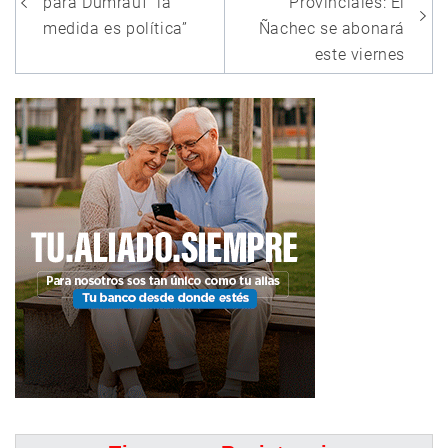
de
para Dumrauf “la
Provinciales: El
entradas
medida es política”
Ñachec se abonará
este viernes