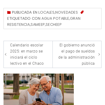
PUBLICADA EN
LOCALES
,
NOVEDADES
ETIQUETADO CON
AGUA POTABLE
,
GRAN
RESISTENCIA
,
SAMEEP
,
SECHEEP
Navegación
Calendario escolar
El gobierno anunció
de
2025: en marzo se
el pago de sueldos
entradas
iniciará el ciclo
de la administración
lectivo en el Chaco
pública