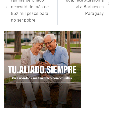
de
familia de Chaco
fuga, recapturaron a
entradas
necesitó de más de
«La Barbie» en
852 mil pesos para
Paraguay
no ser pobre