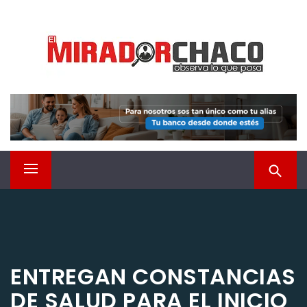
Saltar
EL MIRADOR CHACO
al
contenido
Observá lo que pasa
Menú
principal
ENTREGAN CONSTANCIAS
DE SALUD PARA EL INICIO