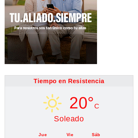
Tiempo en Resistencia
20°
C
Soleado
Jue
Vie
Sáb