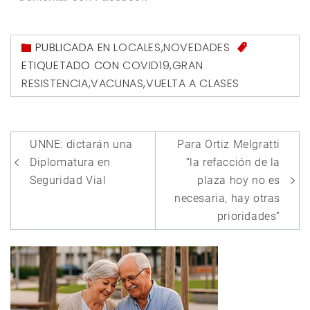
PUBLICADA EN
LOCALES
,
NOVEDADES
ETIQUETADO CON
COVID19
,
GRAN
RESISTENCIA
,
VACUNAS
,
VUELTA A CLASES
Navegación
UNNE: dictarán una
Para Ortiz Melgratti
de
Diplomatura en
“la refacción de la
entradas
Seguridad Vial
plaza hoy no es
necesaria, hay otras
prioridades”