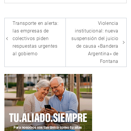
Navegación
Transporte en alerta:
Violencia
de
las empresas de
institucional: nueva
entradas
colectivos piden
suspensión del juicio
respuestas urgentes
de causa «Bandera
al gobierno
Argentina» de
Fontana