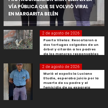
VÍA PÚBLICA QUE SE VOLVIÓ VIRAL
EN MARGARITA BELÉN
2 de agosto de 2026
Puerto Vilelas: Rescataron a
dos tortugas colgadas de un
árbol y citarán a los padres
de los menores responsables
2 de agosto de 2026
Murió el expolicía Luciano
Etudie, esperaba juicio por la
muerte de su padre y el
femicidio de su expareja