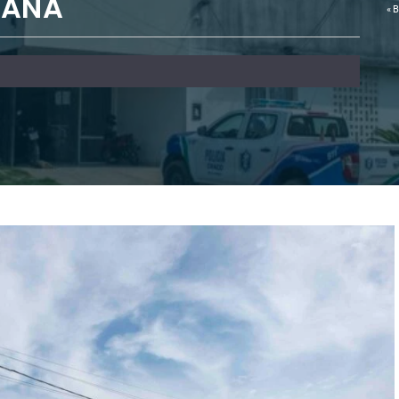
TANA
«