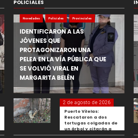
POLICIALES
I
Novedades
Policiales
Provinciales
IDENTIFICARON A LAS
JÓVENES QUE
PROTAGONIZARON UNA
PELEA EN LA VÍA PÚBLICA QUE
SE VOLVIÓ VIRAL EN
MARGARITA BELÉN
2 de agosto de 2026
Puerto Vilelas:
Rescataron a dos
tortugas colgadas de
un árbol y citarán a
los padres de los