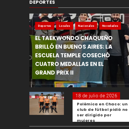
DEPORTES
Deportes
Locales
Nacionales
Novedades
EL TAEKWONDO CHAQUEÑO
BRILLÓ EN BUENOS AIRES: LA
ESCUELA TEMPLE COSECHÓ
CUATRO MEDALLAS EN EL
GRAND PRIX II
18 de julio de 2026
Polémica en Chaco: un
club de fútbol pidió no
ser dirigido por
mujeres