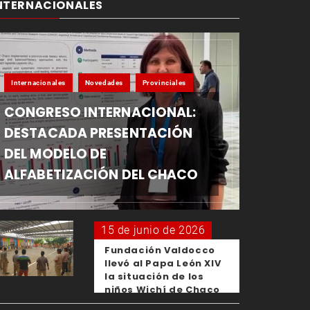
NTERNACIONALES
Internacionales
Novedades
Provinciales
CONGRESO INTERNACIONAL:
DESTACADA PRESENTACIÓN
DEL MODELO DE
ALFABETIZACIÓN DEL CHACO
15 de junio de 2026
Fundación Valdocco
llevó al Papa León XIV
la situación de los
niños Wichí de Chaco