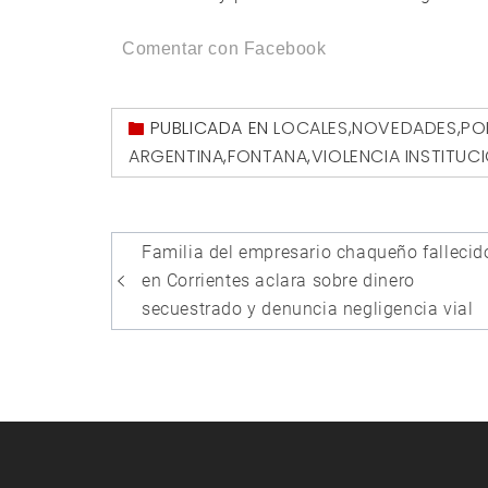
Comentar con Facebook
PUBLICADA EN
LOCALES
,
NOVEDADES
,
PO
ARGENTINA
,
FONTANA
,
VIOLENCIA INSTITUC
Navegación
Familia del empresario chaqueño fallecid
de
en Corrientes aclara sobre dinero
entradas
secuestrado y denuncia negligencia vial