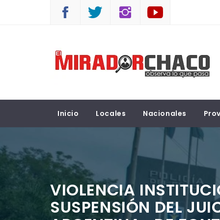
Saltar
al
contenido
EL MIRADOR CHACO
Observá lo que pasa
Inicio
Locales
Nacionales
Prov
VIOLENCIA INSTITUC
SUSPENSIÓN DEL JUI