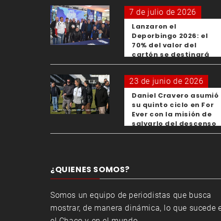
7 de julio de 2026
Lanzaron el
Deporbingo 2026: el
70% del valor del
cartón se destinará
para los clubes
23 de junio de 2026
Daniel Cravero asumió
su quinto ciclo en For
Ever con la misión de
salvarlo del descenso
¿QUIENES SOMOS?
Somos un equipo de periodistas que busca
mostrar, de manera dinámica, lo que sucede 
el Chaco y en el mundo.