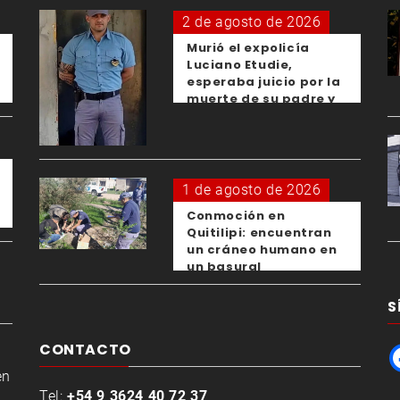
menores responsables
2 de agosto de 2026
Murió el expolicía
Luciano Etudie,
esperaba juicio por la
muerte de su padre y
el femicidio de su
expareja
1 de agosto de 2026
Conmoción en
Quitilipi: encuentran
un cráneo humano en
un basural
S
CONTACTO
en
Tel:
+54 9 3624 40 72 37