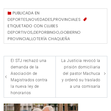
PUBLICADA EN
DEPORTES
,
NOVEDADES
,
PROVINCIALES
ETIQUETADO CON
CLUBES
DEPORTIVOS
,
DEPORBINGO
,
GOBIERNO
PROVINCIAL
,
LOTERÍA CHAQUEÑA
Navegación
El STJ rechazó una
La Justicia revocó la
de
demanda de la
prisión domiciliaria
entradas
Asociación de
del pastor Machuca
Magistrados contra
y ordenó su traslado
la nueva ley de
a una comisaría
honorarios