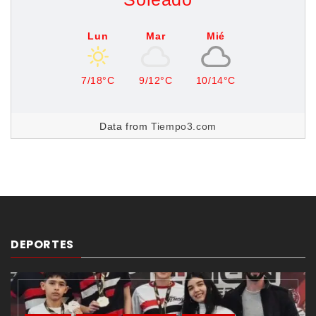
Lun
Mar
Mié
7/18°C
9/12°C
10/14°C
Data from
Tiempo3.com
DEPORTES