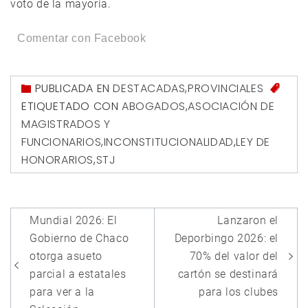
voto de la mayoría.
Comentar con Facebook
PUBLICADA EN
DESTACADAS
,
PROVINCIALES
ETIQUETADO CON
ABOGADOS
,
ASOCIACIÓN DE
MAGISTRADOS Y
FUNCIONARIOS
,
INCONSTITUCIONALIDAD
,
LEY DE
HONORARIOS
,
STJ
Navegación
Mundial 2026: El
Lanzaron el
de
Gobierno de Chaco
Deporbingo 2026: el
entradas
otorga asueto
70% del valor del
parcial a estatales
cartón se destinará
para ver a la
para los clubes