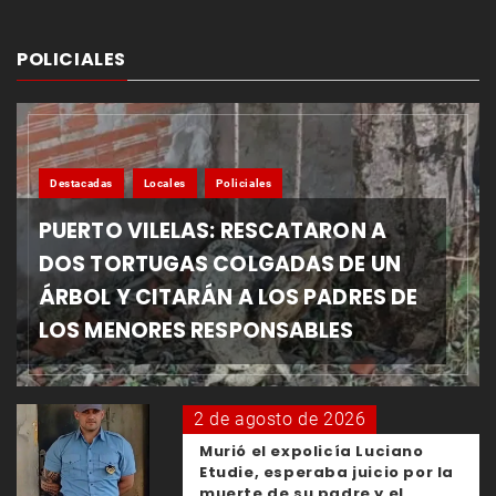
POLICIALES
Destacadas
Locales
Policiales
PUERTO VILELAS: RESCATARON A
DOS TORTUGAS COLGADAS DE UN
ÁRBOL Y CITARÁN A LOS PADRES DE
LOS MENORES RESPONSABLES
2 de agosto de 2026
Murió el expolicía Luciano
Etudie, esperaba juicio por la
muerte de su padre y el