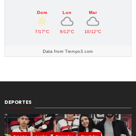
Dom
Lun
Mar
7/17°C
9/12°C
10/12°C
Data from
Tiempo3.com
DEPORTES