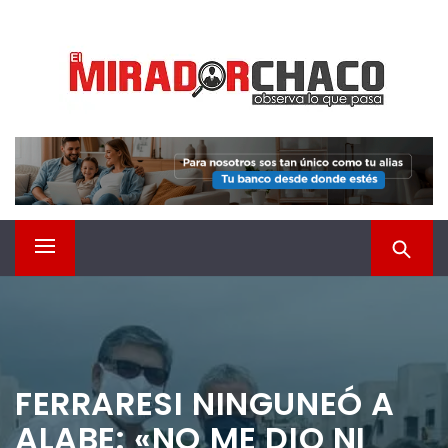
Saltar
EL MIRADOR CHACO
al
contenido
Observá lo que pasa
Menú
principal
FERRARESI NINGUNEÓ A
ALABE: «NO ME DIO NI