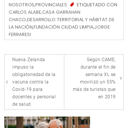
NOSOTROS
,
PROVINCIALES
ETIQUETADO CON
CARLOS ALABE
,
CASA GARRAHAN
CHACO
,
DESARROLLO TERRITORIAL Y HÁBITAT DE
LA NACIÓN
,
FUNDACIÓN CIUDAD LIMPIA
,
JORGE
FERRARESI
Navegación
Nueva Zelanda
Según CAME,
de
impuso la
durante el fin de
entradas
obligatoriedad de la
semana XL se
vacuna contra la
movilizó un 55%
Covid-19 para
más de turistas que
docentes y personal
en 2019
de salud