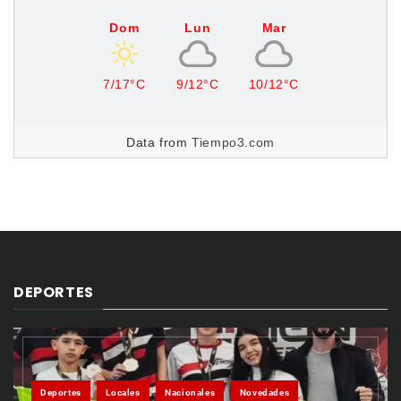
Dom
Lun
Mar
7/17°C
9/12°C
10/12°C
Data from
Tiempo3.com
DEPORTES
Deportes
Locales
Nacionales
Novedades