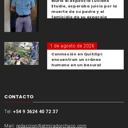
Murió el expolicía Luciano
Etudie, esperaba juicio por la
muerte de su padre y el
femicidio de su expareja
1 de agosto de 2026
Conmoción en Quitilipi:
encuentran un cráneo
humano en un basural
CONTACTO
Tel:
+54 9 3624 40 72 37
Mail:
redaccion@elmiradorchaco.com