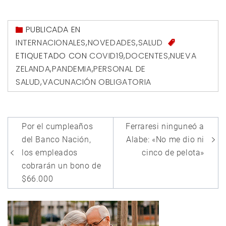
PUBLICADA EN
INTERNACIONALES
,
NOVEDADES
,
SALUD
ETIQUETADO CON
COVID19
,
DOCENTES
,
NUEVA
ZELANDA
,
PANDEMIA
,
PERSONAL DE
SALUD
,
VACUNACIÓN OBLIGATORIA
Navegación
Por el cumpleaños
Ferraresi ninguneó a
de
del Banco Nación,
Alabe: «No me dio ni
entradas
los empleados
cinco de pelota»
cobrarán un bono de
$66.000