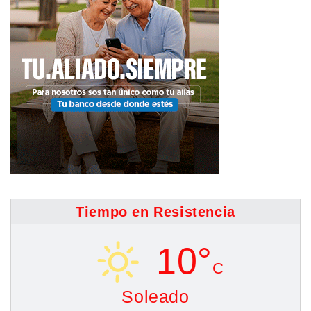
Tiempo en Resistencia
10°
C
Soleado