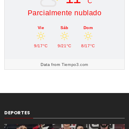
C
Parcialmente nublado
Vie
Sáb
Dom
9/17°C
9/21°C
8/17°C
Data from
Tiempo3.com
DEPORTES