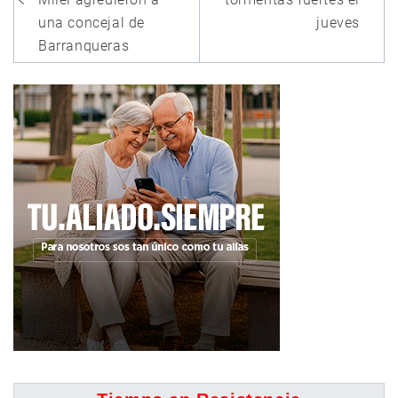
entradas
una concejal de
jueves
Barranqueras