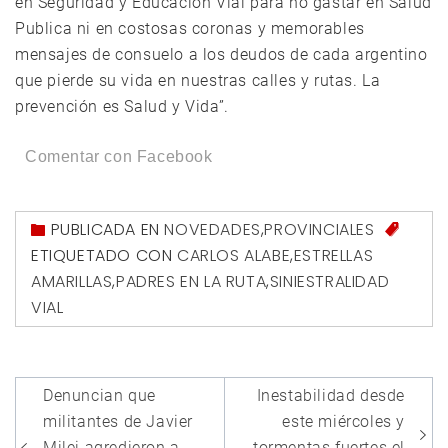
en Seguridad y Educación Vial para no gastar en Salud
Publica ni en costosas coronas y memorables
mensajes de consuelo a los deudos de cada argentino
que pierde su vida en nuestras calles y rutas. La
prevención es Salud y Vida”.
Comentar con Facebook
PUBLICADA EN
NOVEDADES
,
PROVINCIALES
ETIQUETADO CON
CARLOS ALABE
,
ESTRELLAS
AMARILLAS
,
PADRES EN LA RUTA
,
SINIESTRALIDAD
VIAL
Navegación
Denuncian que
Inestabilidad desde
de
militantes de Javier
este miércoles y
Milei agredieron a
tormentas fuertes el