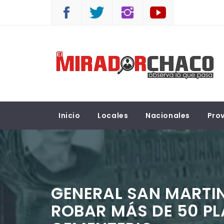
Saltar
al
contenido
EL MIRADOR CHACO
Observá lo que pasa
Inicio
Locales
Nacionales
Prov
GENERAL SAN MARTIN
ROBAR MÁS DE 50 PL