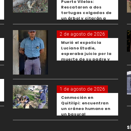
Puerto Vilelas:
Rescataron a dos
tortugas colgadas de
un árbol y citarán a
los padres de los
menores responsables
2 de agosto de 2026
Murió el expolicía
Luciano Etudie,
esperaba juicio por la
muerte de su padre y
el femicidio de su
expareja
1 de agosto de 2026
Conmoción en
Quitilipi: encuentran
un cráneo humano en
un basural
S