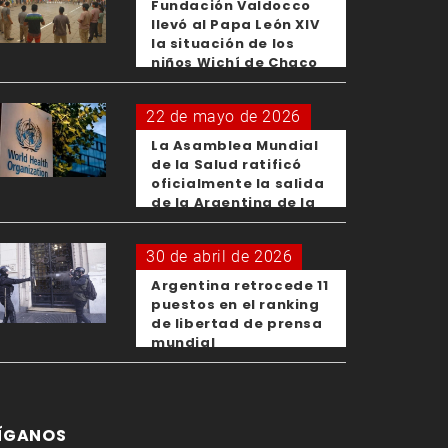
Fundación Valdocco
llevó al Papa León XIV
la situación de los
niños Wichí de Chaco
22 de mayo de 2026
La Asamblea Mundial
de la Salud ratificó
oficialmente la salida
de la Argentina de la
OMS
30 de abril de 2026
Argentina retrocede 11
puestos en el ranking
de libertad de prensa
mundial
ÍGANOS