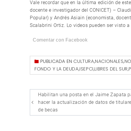
Vale recordar que en la última edición de est
docente e investigador del CONICET) – Claud
Popular) y Andrés Asiain (economista, docent
Scalabrini Ortiz. Lo videos pueden ser visto 
Comentar con Facebook
PUBLICADA EN
CULTURA
,
NACIONALES
,
NO
FONDO Y LA DEUDA
,
ISEPCI
,
LIBRES DEL SUR
,
Navegación
Habilitan una posta en el Jaime Zapata p
de
hacer la actualización de datos de titular
entradas
de becas