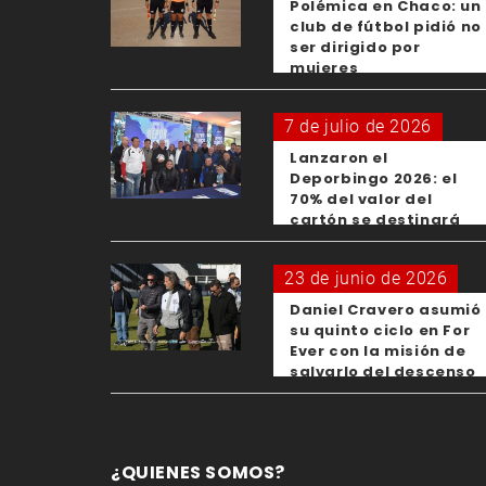
Polémica en Chaco: un
club de fútbol pidió no
ser dirigido por
mujeres
7 de julio de 2026
Lanzaron el
Deporbingo 2026: el
70% del valor del
cartón se destinará
para los clubes
23 de junio de 2026
Daniel Cravero asumió
su quinto ciclo en For
Ever con la misión de
salvarlo del descenso
¿QUIENES SOMOS?