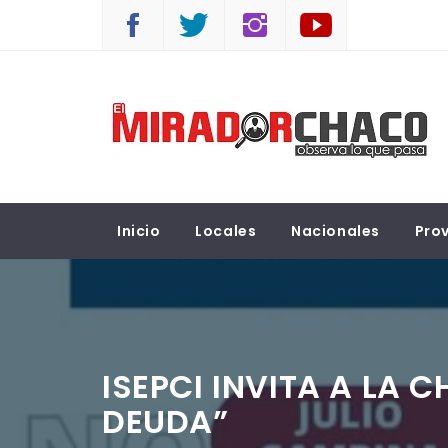
Saltar
al
contenido
EL MIRADOR CHACO
Observá lo que pasa
Inicio
Locales
Nacionales
Prov
ISEPCI INVITA A LA 
DEUDA”