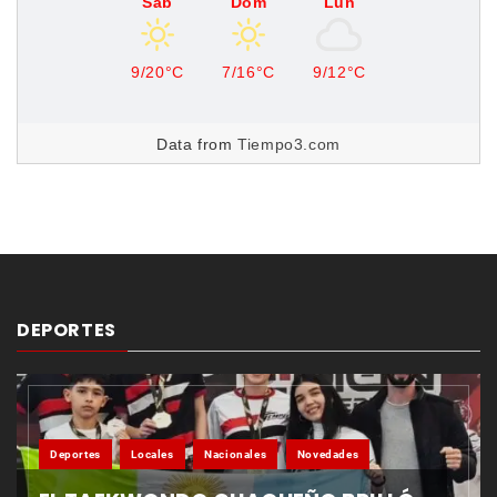
Sáb
Dom
Lun
9/20°C
7/16°C
9/12°C
Data from
Tiempo3.com
DEPORTES
Deportes
Locales
Nacionales
Novedades