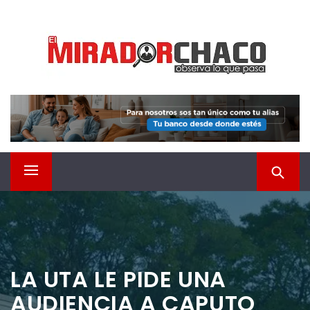
Saltar
EL MIRADOR CHACO
al
contenido
Observá lo que pasa
Menú
principal
LA UTA LE PIDE UNA
AUDIENCIA A CAPUTO