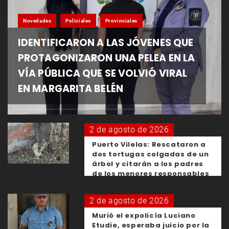
Novedades
Policiales
Provinciales
IDENTIFICARON A LAS JÓVENES QUE
PROTAGONIZARON UNA PELEA EN LA
VÍA PÚBLICA QUE SE VOLVIÓ VIRAL
EN MARGARITA BELÉN
2 de agosto de 2026
Puerto Vilelas: Rescataron a
dos tortugas colgadas de un
árbol y citarán a los padres
de los menores responsables
2 de agosto de 2026
Murió el expolicía Luciano
Etudie, esperaba juicio por la