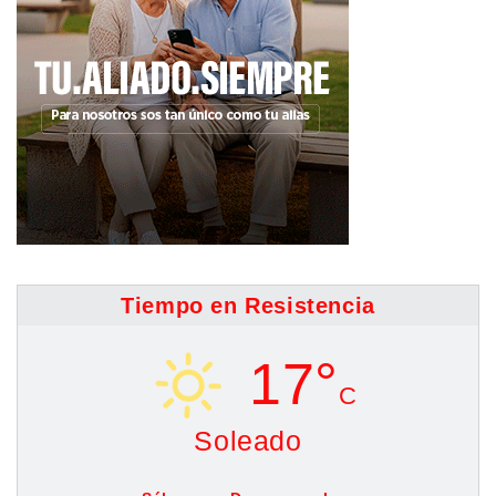
Tiempo en Resistencia
17°
C
Soleado