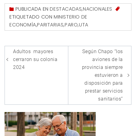
PUBLICADA EN
DESTACADAS
,
NACIONALES
ETIQUETADO CON
MINISTERIO DE
ECONOMÍA
,
PARITARIAS
,
PARO
,
UTA
Navegación
Adultos mayores
Según Chapo “los
de
cerraron su colonia
aviones de la
entradas
2024
provincia siempre
estuvieron a
disposición para
prestar servicios
sanitarios”