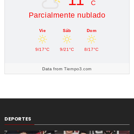
C
Parcialmente nublado
Vie
Sáb
Dom
9/17°C
9/21°C
8/17°C
Data from
Tiempo3.com
DEPORTES