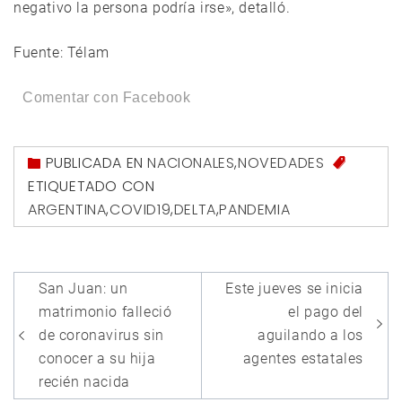
negativo la persona podría irse», detalló.
Fuente: Télam
Comentar con Facebook
PUBLICADA EN
NACIONALES
,
NOVEDADES
ETIQUETADO CON
ARGENTINA
,
COVID19
,
DELTA
,
PANDEMIA
Navegación
San Juan: un
Este jueves se inicia
de
matrimonio falleció
el pago del
entradas
de coronavirus sin
aguilando a los
conocer a su hija
agentes estatales
recién nacida