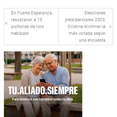
Navegación
En Fuerte Esperanza,
Elecciones
de
rescataron a 13
presidenciales 2023:
entradas
pichones de loro
Cristina Kirchner la
hablador
más votada según
una encuesta