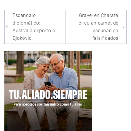
Navegación
Escándalo
Grave: en Charata
de
diplomático:
circulan carnet de
entradas
Australia deportó a
vacunación
Djokovic
falsificados