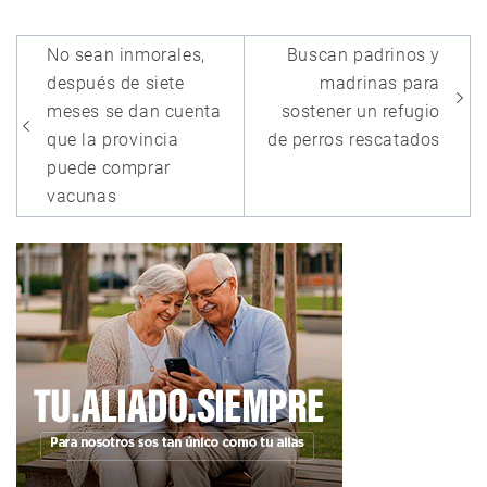
Navegación
No sean inmorales,
Buscan padrinos y
de
después de siete
madrinas para
entradas
meses se dan cuenta
sostener un refugio
que la provincia
de perros rescatados
puede comprar
vacunas