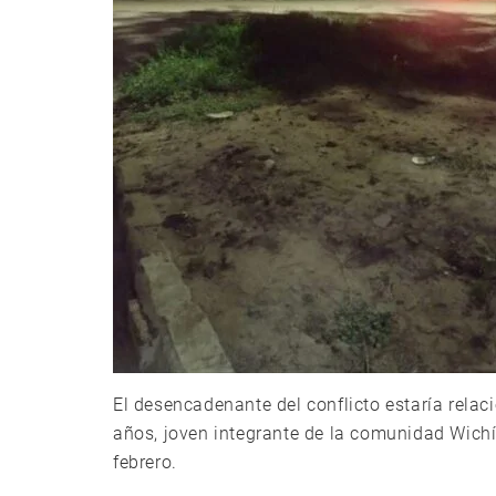
El desencadenante del conflicto estaría rela
años, joven integrante de la comunidad Wichí
febrero.