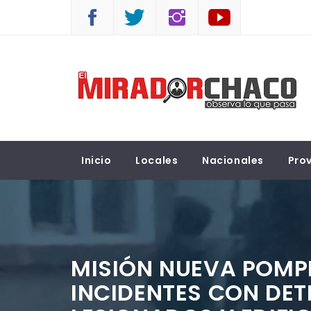
Saltar
al
contenido
EL MIRADOR CHACO
Observá lo que pasa
Inicio
Locales
Nacionales
Prov
MISIÓN NUEVA POMP
INCIDENTES CON DET