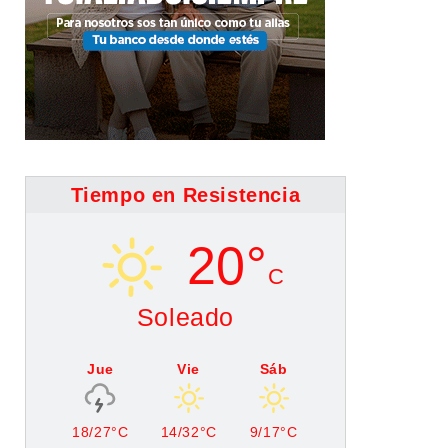
Tiempo en Resistencia
20°
C
Soleado
Jue
Vie
Sáb
18/27°C
14/32°C
9/17°C