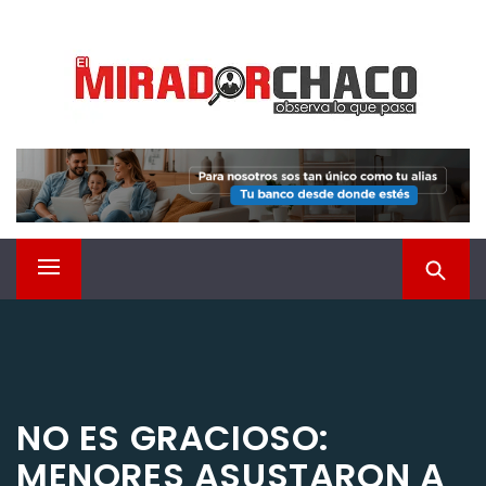
Saltar
EL MIRADOR CHACO
al
contenido
Observá lo que pasa
Menú
principal
NO ES GRACIOSO:
MENORES ASUSTARON A