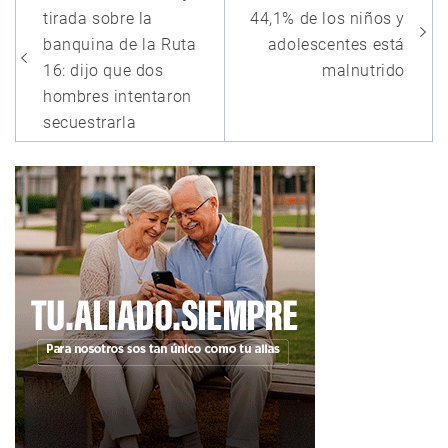
de
tirada sobre la
44,1% de los niños y
entradas
banquina de la Ruta
adolescentes está
16: dijo que dos
malnutrido
hombres intentaron
secuestrarla