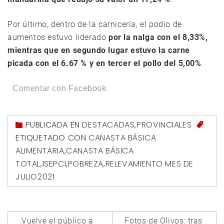
Por último, dentro de la carnicería, el podio de
aumentos estuvo liderado
por la nalga con el 8,33%,
mientras que en segundo lugar estuvo la carne
picada con el 6.67 % y en tercer el pollo del 5,00%
.
Comentar con Facebook
PUBLICADA EN
DESTACADAS
,
PROVINCIALES
ETIQUETADO CON
CANASTA BÁSICA
ALIMENTARIA
,
CANASTA BÁSICA
TOTAL
,
ISEPCI
,
POBREZA
,
RELEVAMIENTO MES DE
JULIO2021
Navegación
Vuelve el público a
Fotos de Olivos: tras