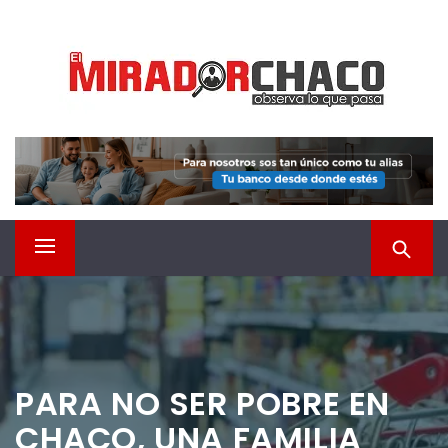
Saltar
EL MIRADOR CHACO
al
contenido
Observá lo que pasa
Menú
principal
PARA NO SER POBRE EN
CHACO, UNA FAMILIA